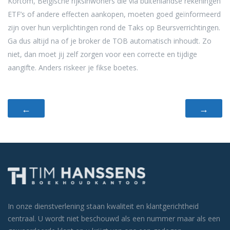
Kortom, Belgische rijksinwoners die via buitenlandse rekeningen
ETF’s of andere effecten aankopen, moeten goed geïnformeerd
zijn over hun verplichtingen rond de Taks op Beursverrichtingen.
Ga dus altijd na of je broker de TOB automatisch inhoudt. Zo
niet, dan moet jij zelf zorgen voor een correcte en tijdige
aangifte. Anders riskeer je fikse boetes.
←
→
In onze dienstverlening staan kwaliteit en klantgerichtheid
centraal. U wordt niet beschouwd als een nummer maar als een