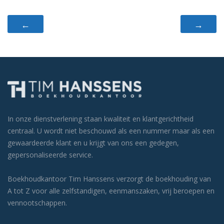
←
→
In onze dienstverlening staan kwaliteit en klantgerichtheid
centraal. U wordt niet beschouwd als een nummer maar als een
gewaardeerde klant en u krijgt van ons een gedegen,
gepersonaliseerde service.
Boekhoudkantoor Tim Hanssens verzorgt de boekhouding van
A tot Z voor alle zelfstandigen, eenmanszaken, vrij beroepen en
vennootschappen.