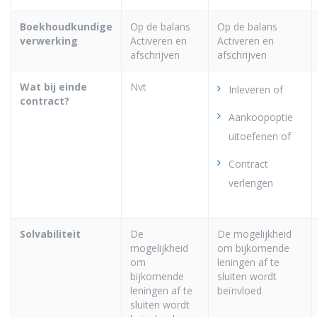
Boekhoudkundige
Op de balans
Op de balans
verwerking
Activeren en
Activeren en
afschrijven
afschrijven
Wat bij einde
Nvt
Inleveren of
contract?
Aankoopoptie
uitoefenen of
Contract
verlengen
Solvabiliteit
De
De mogelijkheid
mogelijkheid
om bijkomende
om
leningen af te
bijkomende
sluiten wordt
leningen af te
beïnvloed
sluiten wordt