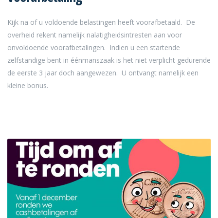
Kijk na of u voldoende belastingen heeft voorafbetaald. De
overheid rekent namelijk nalatigheidsintresten aan voor
onvoldoende voorafbetalingen. Indien u een startende
zelfstandige bent in éénmanszaak is het niet verplicht gedurende
de eerste 3 jaar doch aangewezen. U ontvangt namelijk een
kleine bonus.